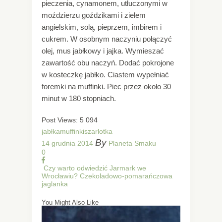
pieczenia, cynamonem, utłuczonymi w
moździerzu goździkami i zielem
angielskim, solą, pieprzem, imbirem i
cukrem. W osobnym naczyniu połączyć
olej, mus jabłkowy i jajka. Wymieszać
zawartość obu naczyń. Dodać pokrojone
w kosteczkę jabłko. Ciastem wypełniać
foremki na muffinki. Piec przez około 30
minut w 180 stopniach.
Post Views:
5 094
jabłka
muffinki
szarlotka
By
14 grudnia 2014
Planeta Smaku
0
Czy warto odwiedzić Jarmark we
Wrocławiu?
Czekoladowo-pomarańczowa
jaglanka
You Might Also Like