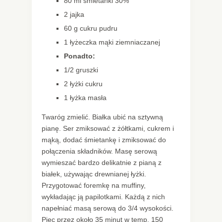
80 ml śmietanki 30%
2 jajka
60 g cukru pudru
1 łyżeczka mąki ziemniaczanej
Ponadto:
1/2 gruszki
2 łyżki cukru
1 łyżka masła
Twaróg zmielić. Białka ubić na sztywną
pianę. Ser zmiksować z żółtkami, cukrem i
mąką, dodać śmietankę i zmiksować do
połączenia składników. Masę serową
wymieszać bardzo delikatnie z pianą z
białek, używając drewnianej łyżki.
Przygotować foremkę na muffiny,
wykładając ją papilotkami. Każdą z nich
napełniać masą serową do 3/4 wysokości.
Piec przez około 35 minut w temp. 150