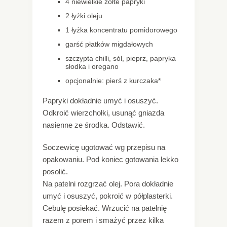
4 niewielkie żółte papryki
2 łyżki oleju
1 łyżka koncentratu pomidorowego
garść płatków migdałowych
szczypta chilli, sól, pieprz, papryka
słodka i oregano
opcjonalnie: pierś z kurczaka*
Papryki dokładnie umyć i osuszyć.
Odkroić wierzchołki, usunąć gniazda
nasienne ze środka. Odstawić.
Soczewicę ugotować wg przepisu na
opakowaniu. Pod koniec gotowania lekko
posolić.
Na patelni rozgrzać olej. Pora dokładnie
umyć i osuszyć, pokroić w półplasterki.
Cebulę posiekać. Wrzucić na patelnię
razem z porem i smażyć przez kilka