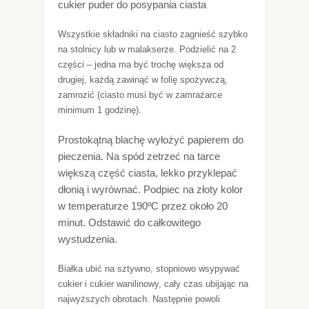
cukier puder do posypania ciasta
Wszystkie składniki na ciasto zagnieść szybko
na stolnicy lub w malakserze. Podzielić na 2
części – jedna ma być trochę większa od
drugiej, każdą zawinąć w folię spożywczą,
zamrozić (ciasto musi być w zamrażarce
minimum 1 godzinę).
Prostokątną blachę wyłożyć papierem do
pieczenia. Na spód zetrzeć na tarce
większą część ciasta, lekko przyklepać
dłonią i wyrównać. Podpiec na złoty kolor
w temperaturze 190ºC przez około 20
minut. Odstawić do całkowitego
wystudzenia.
Białka ubić na sztywno, stopniowo wsypywać
cukier i cukier wanilinowy, cały czas ubijając na
najwyższych obrotach. Następnie powoli