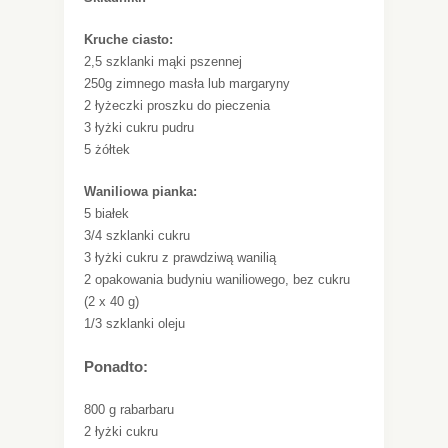
Kruche ciasto:
2,5 szklanki mąki pszennej
250g zimnego masła lub margaryny
2 łyżeczki proszku do pieczenia
3 łyżki cukru pudru
5 żółtek
Waniliowa pianka:
5 białek
3/4 szklanki cukru
3 łyżki cukru z prawdziwą wanilią
2 opakowania budyniu waniliowego, bez cukru
(2 x 40 g)
1/3 szklanki oleju
Ponadto:
800 g rabarbaru
2 łyżki cukru