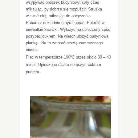
wsypywać proszek budyniowy, cały czas
miksując, by dobrze się rozpuścił. Strużką
wlewać olej, miksując do połączenia.
Rabarbar dokładnie umyć i obrać. Pokroić w
niewielkie kawałki. Wyłożyć na upieczony spód,
posypać cukrem. Na wierch ułożyć budyniową
piankę.
Na to zetrzeć resztę zamrożonego
ciasta.
Piec w temperaturze 190ºC przez około 30 – 40
minut. Upieczone ciasto oprószyć cukrem
pudrem.