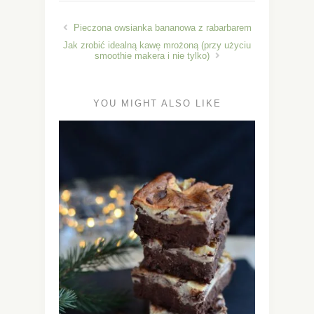
Pieczona owsianka bananowa z rabarbarem
Jak zrobić idealną kawę mrożoną (przy użyciu
smoothie makera i nie tylko)
YOU MIGHT ALSO LIKE