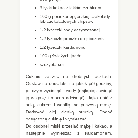
3 łyżki kakao z lekkim czubkiem
100 g posiekanej gorzkiej czekolady
lub czekoladowych chipsów
1/2 łyżeczki sody oczyszczonej
1/2 łyżeczki proszku do pieczeniu
1/2 łyżeczki kardamonu
100 g świeżych jagód
szczypta soli
Cukinię zetrzeć na drobnych oczkach.
Odstaw na durszlaku na jakieś pół godziny,
po czym wycisnąć z wody (najlepiej zawinąć
ją w gazę i mocno odcisnąć). Jajka ubić z
solą, cukrem i wanilią, na puszystą masę.
Dodawać olej cienką strużką. Dodać
odsączoną cukinię i wymieszać.
Do osobnej miski przesiać mąkę i kakao, a
następnie wymieszać z kardamonem.