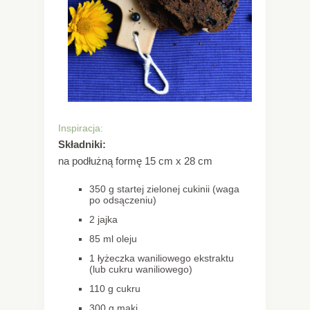
Inspiracja:
Składniki:
na podłużną formę 15 cm x 28 cm
350 g startej zielonej cukinii (waga
po odsączeniu)
2 jajka
85 ml oleju
1 łyżeczka waniliowego ekstraktu
(lub cukru waniliowego)
110 g cukru
300 g mąki