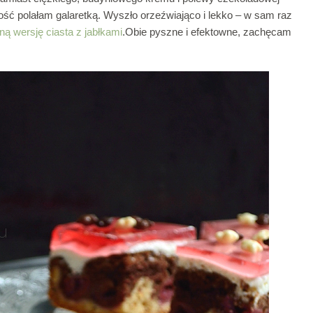
ść polałam galaretką. Wyszło orzeźwiająco i lekko – w sam raz
ną wersję ciasta z jabłkami
.Obie pyszne i efektowne, zachęcam