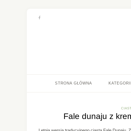
STRONA GŁÓWNA
KATEGORI
CIAS
Fale dunaju z kre
Letnia wersja tradycyjnego ciasta Fale Dunaju.