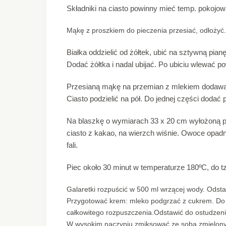
Składniki na ciasto powinny mieć temp. pokojow
Mąkę z proszkiem do pieczenia przesiać, odłożyć.
Białka oddzielić od żółtek, ubić na sztywną pianę
Dodać żółtka i nadal ubijać. Po ubiciu wlewać powo
Przesianą mąkę na przemian z mlekiem dodawać d
Ciasto podzielić na pół. Do jednej części dodać
Na blaszkę o wymiarach 33 x 20 cm wyłożoną pa
ciasto z kakao, na wierzch wiśnie. Owoce opad
fali.
Piec około 30 minut w temperaturze 180ºC, do 
Galaretki rozpuścić w 500 ml wrzącej wody. Odsta
Przygotować krem: mleko podgrzać z cukrem. Do g
całkowitego rozpuszczenia.Odstawić do ostudzenia
W wysokim naczyniu zmiksować ze sobą zmielony t