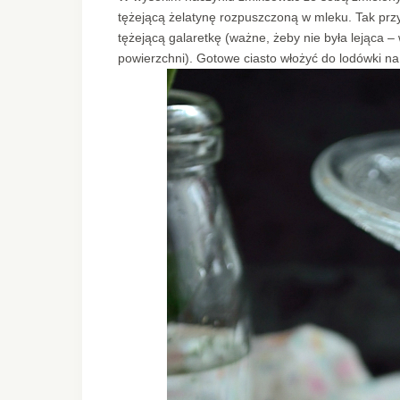
tężejącą żelatynę rozpuszczoną w mleku. Tak pr
tężejącą galaretkę (ważne, żeby nie była lejąca –
powierzchni). Gotowe ciasto włożyć do lodówki na