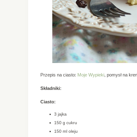
Przepis na ciasto:
Moje Wypieki
, pomysł na kre
Składniki:
Ciasto:
3 jajka
150 g cukru
150 ml oleju