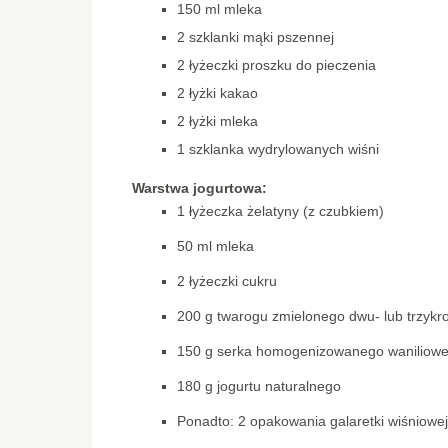
150 ml mleka
2 szklanki mąki pszennej
2 łyżeczki proszku do pieczenia
2 łyżki kakao
2 łyżki mleka
1 szklanka wydrylowanych wiśni
Warstwa jogurtowa:
1 łyżeczka żelatyny (z czubkiem)
50 ml mleka
2 łyżeczki cukru
200 g twarogu zmielonego dwu- lub trzykro
150 g serka homogenizowanego waniliow
180 g jogurtu naturalnego
Ponadto: 2 opakowania galaretki wiśniowej