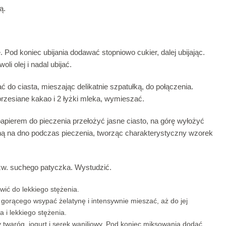
ą.
. Pod koniec ubijania dodawać stopniowo cukier, dalej ubijając.
li olej i nadal ubijać.
o ciasta, mieszając delikatnie szpatułką, do połączenia.
 przesiane kakao i 2 łyżki mleka, wymieszać.
pierem do pieczenia przełożyć jasne ciasto, na górę wyłożyć
ną na dno podczas pieczenia, tworząc charakterystyczny wzorek
tzw. suchego patyczka. Wystudzić.
wić do lekkiego stężenia.
orącego wsypać żelatynę i intensywnie mieszać, aż do jej
 i lekkiego stężenia.
waróg, jogurt i serek waniliowy. Pod koniec miksowania dodać