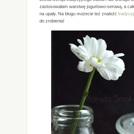
zastosowałam warstwę jogurtowo-serową, a cało
na upały. Na blogu możecie też znaleźć
tradycyj
do zrobienia!