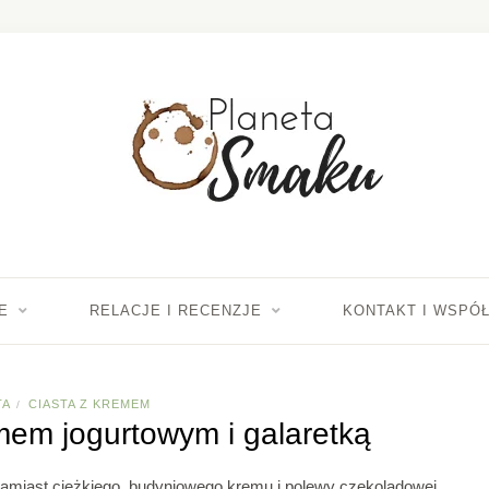
E
RELACJE I RECENZJE
KONTAKT I WSPÓ
TA
CIASTA Z KREMEM
/
mem jogurtowym i galaretką
 Zamiast ciężkiego, budyniowego kremu i polewy czekoladowej