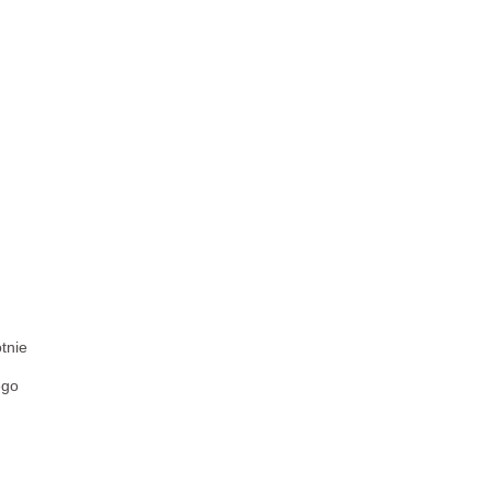
tnie
ego