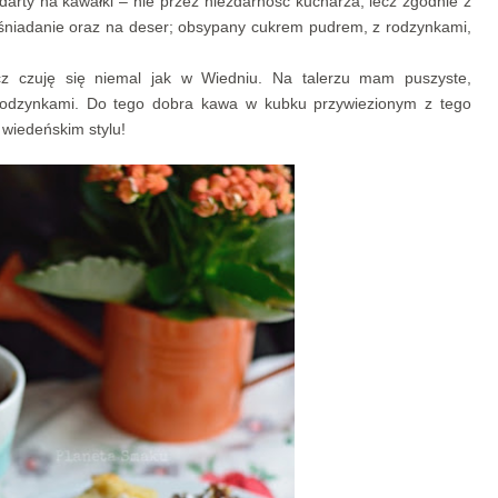
darty na kawałki – nie przez niezdarność kucharza, lecz zgodnie z
a śniadanie oraz na deser; obsypany cukrem pudrem, z rodzynkami,
z czuję się niemal jak w Wiedniu. Na talerzu mam puszyste,
 rodzynkami. Do tego dobra kawa w kubku przywiezionym z tego
wiedeńskim stylu!