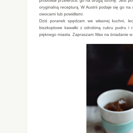
próbował przewrócić go na drugą stronę. Jest po
oryginalną recepturą. W Austrii podaje się go n
owocami lub powidłami.
Dziś poranek spędzam we własnej kuchni, lec
biszkoptowe kawałki z odrobiną cukru pudru i
pięknego miasta. Zapraszam Was na śniadanie w 