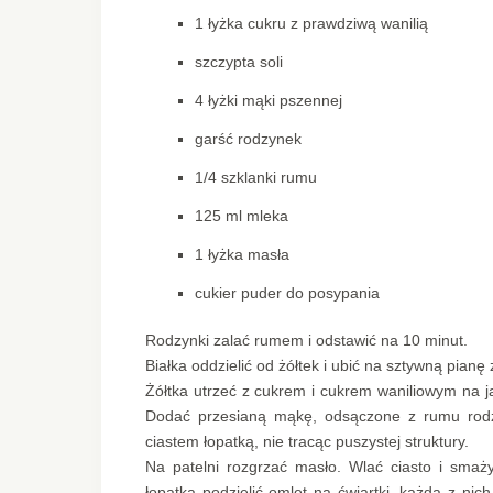
1 łyżka cukru z prawdziwą wanilią
szczypta soli
4 łyżki mąki pszennej
garść rodzynek
1/4 szklanki rumu
125 ml mleka
1 łyżka masła
cukier puder do posypania
Rodzynki zalać rumem i odstawić na 10 minut.
Białka oddzielić od żółtek i ubić na sztywną pianę 
Żółtka utrzeć z cukrem i cukrem waniliowym na 
Dodać przesianą mąkę, odsączone z rumu rodzy
ciastem łopatką, nie tracąc puszystej struktury.
Na patelni rozgrzać masło. Wlać ciasto i smaż
łopatką podzielić omlet na ćwiartki, każdą z n