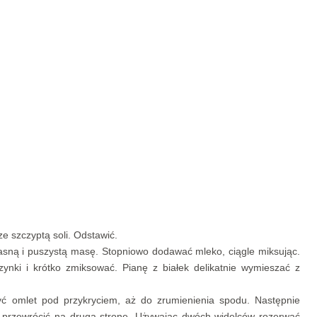
ze szczyptą soli. Odstawić.
jasną i puszystą masę. Stopniowo dodawać mleko, ciągle miksując.
nki i krótko zmiksować. Pianę z białek delikatnie wymieszać z
yć omlet pod przykryciem, aż do zrumienienia spodu. Następnie
ich przewrócić na drugą stronę. Używając dwóch widelców rozerwać