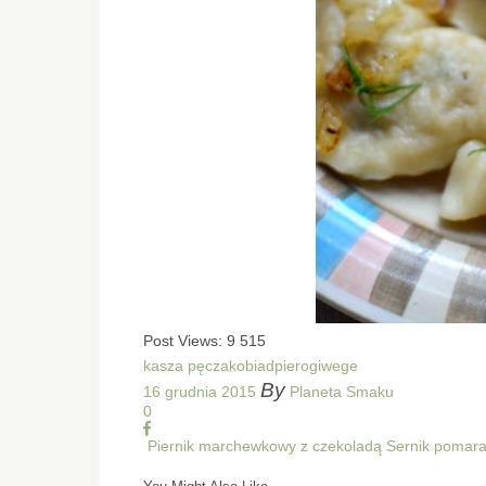
Post Views:
9 515
kasza pęczak
obiad
pierogi
wege
By
16 grudnia 2015
Planeta Smaku
0
Piernik marchewkowy z czekoladą
Sernik pomar