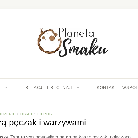
E
RELACJE I RECENZJE
KONTAKT I WSPÓ
ODZENIE
OBIAD
PIEROGI
/
/
szą pęczak i warzywami
 kaszy. Tym razem postawiłam na grubą kaszę pęczak, połączoną