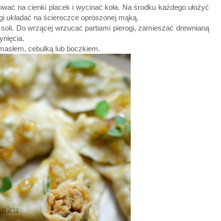
ować na cienki placek i wycinać koła. Na środku każdego ułożyć
ogi układać na ściereczce oprószonej mąką.
li. Do wrzącej wrzucać partiami pierogi, zamieszać drewnianą
ynięcia.
masłem, cebulką lub boczkiem.