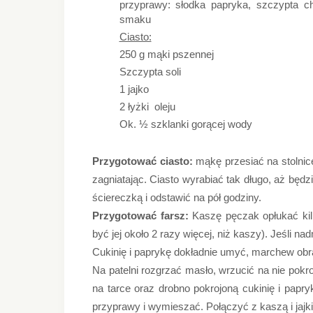
przyprawy: słodka papryka, szczypta chil
smaku
Ciasto:
250 g mąki pszennej
Szczypta soli
1 jajko
2 łyżki oleju
Ok. ½ szklanki gorącej wody
Przygotować ciasto:
mąkę przesiać na stolnicę.
zagniatając. Ciasto wyrabiać tak długo, aż będz
ściereczką i odstawić na pół godziny.
Przygotować farsz:
Kaszę pęczak opłukać kilk
być jej około 2 razy więcej, niż kaszy). Jeśli n
Cukinię i paprykę dokładnie umyć, marchew obr
Na patelni rozgrzać masło, wrzucić na nie pokr
na tarce oraz drobno pokrojoną cukinię i pap
przyprawy i wymieszać. Połączyć z kaszą i jajk