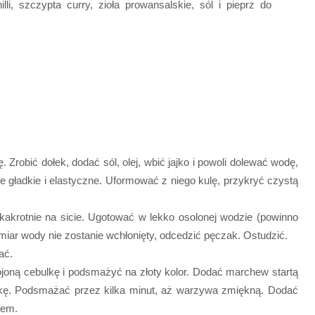
li, szczypta curry, zioła prowansalskie, sól i pieprz do
 Zrobić dołek, dodać sól, olej, wbić jajko i powoli dolewać wodę,
ie gładkie i elastyczne. Uformować z niego kulę, przykryć czystą
akrotnie na sicie. Ugotować w lekko osolonej wodzie (powinno
admiar wody nie zostanie wchłonięty, odcedzić pęczak. Ostudzić.
ać.
ojoną cebulkę i podsmażyć na złoty kolor. Dodać marchew startą
rykę. Podsmażać przez kilka minut, aż warzywa zmiękną. Dodać
iem.