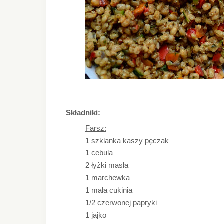
Składniki:
Farsz:
1 szklanka kaszy pęczak
1 cebula
2 łyżki masła
1 marchewka
1 mała cukinia
1/2 czerwonej papryki
1 jajko