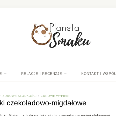
E
RELACJE I RECENZJE
KONTAKT I WSPÓ
ZDROWE SŁODKOŚCI
ZDROWE WYPIEKI
/
/
ki czekoladowo-migdałowe
inki. Miałam ochotę na taką słodycz wypełnioną moimi ulubionymi