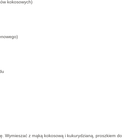
rków kokosowych)
tenowego)
du
kę. Wymieszać z mąką kokosową i kukurydzianą, proszkiem do