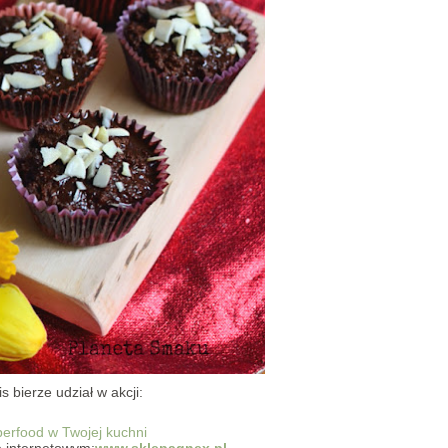
s bierze udział w akcji:
e internetowym:
www.sklepagnex.pl