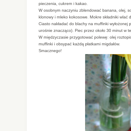
pieczenia, cukrem i kakao.
W osobnym naczyniu zblendować banana, olej, sok
klonowy i mleko kokosowe. Mokre składniki wlać 
Ciasto nakładać do blachy na muffinki wyłożonej p
urośnie znacząco). Piec przez około 30 minut w t
W międzyczasie przygotować polewę: olej roztopi
muffinki i obsypać każdą płatkami migdałów.
Smacznego!