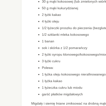
30 g mąki kokosowej (lub zmielonych wió
50 g mąki kukurydzianej
2 łyżki kakao
4 łyżki oleju
1/2 łyżeczki proszku do pieczenia (bezglu
1/2 szklanki mleka kokosowego
1 banan
sok i skórka z 1/2 pomarańczy
2 łyżki syropu klonowego/kokosowego/mio
3 łyżki cukru
Polewa:
1 łyżka oleju kokosowego nierafinowanego
1 łyżka kakao
1 łyżeczka cukru lub miodu
garść płatków migdałowych
Migdały i siemię lniane zmiksować na drobną mą