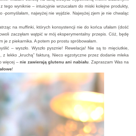
z tego wyniknie – intuicyjnie wrzucałam do miski kolejne produkty,
no -pomyślałam, najwyżej nie wyjdzie. Najwyżej zjem je nie chwaląc
trząc na muffinki, których konsystencji nie do końca ufałam (dość
powoli zaczęłam wątpić w mój eksperymentalny przepis. Cóż, będę
m je z piekarnika. A potem po prostu spróbowałam.
ślić – wyszło. Wyszło pysznie! Rewelacja! Nie są to mięciutkie,
, z lekko „kruchą” fakturą. Nieco egzotyczne przez dodanie mleka
o więcej –
nie zawierają glutenu ani nabiału
. Zapraszam Was na
dałowe
!