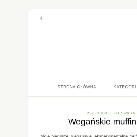
STRONA GŁÓWNA
KATEGORI
BEZ CUKRU
FIT ŚWIĘTA
/
Wegańskie muffin
Moje pierwsze, wegańskie, eksperymentalne muff