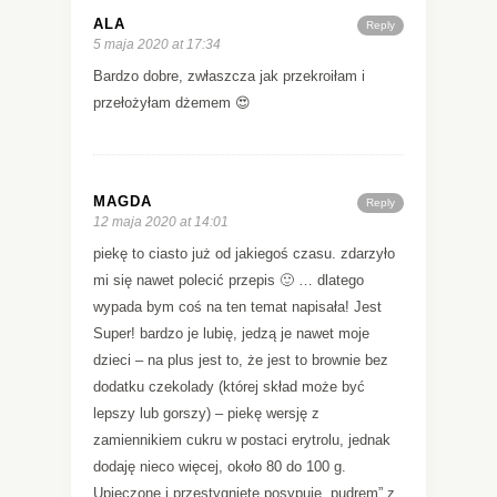
ALA
Reply
5 maja 2020 at 17:34
Bardzo dobre, zwłaszcza jak przekroiłam i
przełożyłam dżemem 😍
MAGDA
Reply
12 maja 2020 at 14:01
piekę to ciasto już od jakiegoś czasu. zdarzyło
mi się nawet polecić przepis 🙂 … dlatego
wypada bym coś na ten temat napisała! Jest
Super! bardzo je lubię, jedzą je nawet moje
dzieci – na plus jest to, że jest to brownie bez
dodatku czekolady (której skład może być
lepszy lub gorszy) – piekę wersję z
zamiennikiem cukru w postaci erytrolu, jednak
dodaję nieco więcej, około 80 do 100 g.
Upieczone i przestygnięte posypuję „pudrem” z