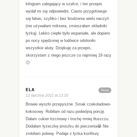
kilogram zalegający w szafce, i ten przepis
wydał mi się odpowiedni. Ciasto przygotowuje
się łatwo, szybko i bez brudzenia wielu naczyń
(nie używałam miksera, zmieszałam składniki
łyżką). Lekko ciepłe było wspaniałe, ale dopiero
po nocy spędzonej w lodówce odsłoniło
wszystkie atuty. Dziękuję za przepis,
skorzystam z niego jeszcze co najmniej 19 razy
🙂
ELA
Reply
12 stycznia 2021 at 13:10
Browie wyszło przepyszne. Smak czekoladowo-
kokosowy. Robiłam od razu podwójną porcję.
Dałam cukier trzcinowy i trochę mniej tłuszczu.
Dodałam łyżeczkę proszku do pieczenia😁.Nie
zrobiłam polewy. Podaje z łyżka konfitury