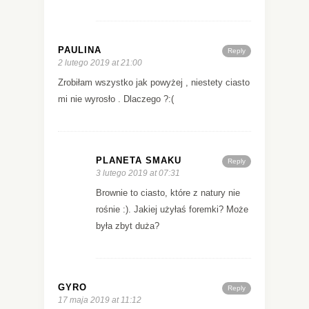
PAULINA
Reply
2 lutego 2019 at 21:00
Zrobiłam wszystko jak powyżej , niestety ciasto
mi nie wyrosło . Dlaczego ?:(
PLANETA SMAKU
Reply
3 lutego 2019 at 07:31
Brownie to ciasto, które z natury nie
rośnie :). Jakiej użyłaś foremki? Może
była zbyt duża?
GYRO
Reply
17 maja 2019 at 11:12