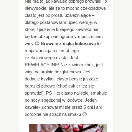
Nie ma to jak kawałek dobrego brownie! To
niewysokie, ale za to mocno czekoladowe
ciasto jest po prostu uzależniające –
dlatego postanowiłam upiec wersję, w
której zjedzenie kolejnego kawałka nie
będzie obkupione ogromnym poczuciem
winy 😉
Brownie z mąką kokosową
to
moja wariacja na temat tego
czekoladowego ciasta. Jest
REWELACYJNE! Nie zawiera zbóż, jest
więc naturalnie bezglutenowa. Jeśli
dodacie ksylitol, ciasto będzie jeszcze
bardziej zdrowe (choć cukier też się
sprawdzi). PS – to ciasto najlepiej smakuje
po nocy spędzonej w lodówce. Jeden
kawałek uchował mi się przez 5 dni i ani
odrobinę nie stracił na smaku 🙂