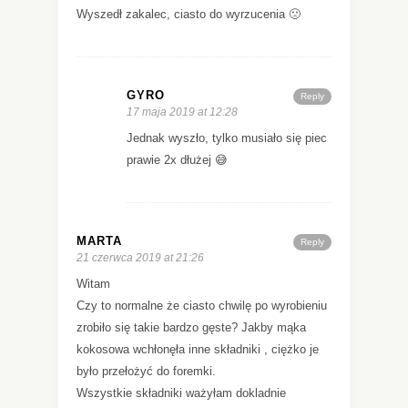
Wyszedł zakalec, ciasto do wyrzucenia 🙁
GYRO
Reply
17 maja 2019 at 12:28
Jednak wyszło, tylko musiało się piec
prawie 2x dłużej 😅
MARTA
Reply
21 czerwca 2019 at 21:26
Witam
Czy to normalne że ciasto chwilę po wyrobieniu
zrobiło się takie bardzo gęste? Jakby mąka
kokosowa wchłonęła inne składniki , ciężko je
było przełożyć do foremki.
Wszystkie składniki ważyłam dokladnie