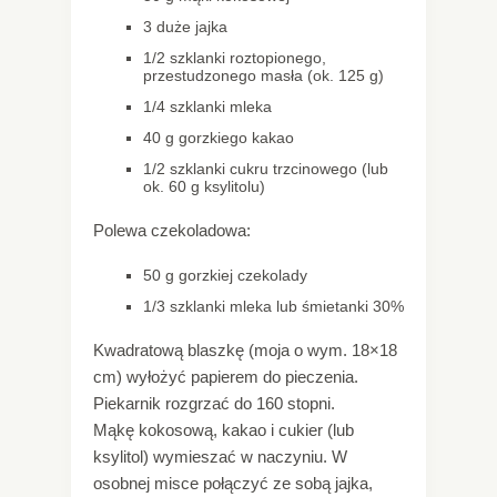
3 duże jajka
1/2 szklanki roztopionego,
przestudzonego masła (ok. 125 g)
1/4 szklanki mleka
40 g gorzkiego kakao
1/2 szklanki cukru trzcinowego (lub
ok. 60 g ksylitolu)
Polewa czekoladowa:
50 g gorzkiej czekolady
1/3 szklanki mleka lub śmietanki 30%
Kwadratową blaszkę (moja o wym. 18×18
cm) wyłożyć papierem do pieczenia.
Piekarnik rozgrzać do 160 stopni.
Mąkę kokosową, kakao i cukier (lub
ksylitol) wymieszać w naczyniu. W
osobnej misce połączyć ze sobą jajka,