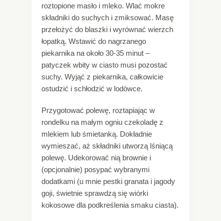
roztopione masło i mleko. Wlać mokre
składniki do suchych i zmiksować. Masę
przełożyć do blaszki i wyrównać wierzch
łopatką. Wstawić do nagrzanego
piekarnika na około 30-35 minut –
patyczek wbity w ciasto musi pozostać
suchy. Wyjąć z piekarnika, całkowicie
ostudzić i schłodzić w lodówce.
Przygotować polewę, roztapiając w
rondelku na małym ogniu czekoladę z
mlekiem lub śmietanką. Dokładnie
wymieszać, aż składniki utworzą lśniącą
polewę. Udekorować nią brownie i
(opcjonalnie) posypać wybranymi
dodatkami (u mnie pestki granata i jagody
goji, świetnie sprawdzą się wiórki
kokosowe dla podkreślenia smaku ciasta).