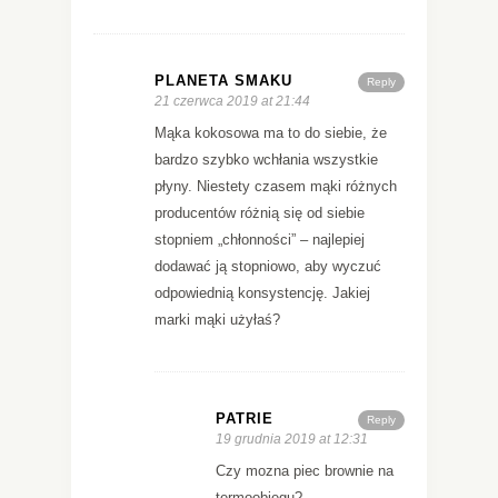
PLANETA SMAKU
Reply
21 czerwca 2019 at 21:44
Mąka kokosowa ma to do siebie, że
bardzo szybko wchłania wszystkie
płyny. Niestety czasem mąki różnych
producentów różnią się od siebie
stopniem „chłonności” – najlepiej
dodawać ją stopniowo, aby wyczuć
odpowiednią konsystencję. Jakiej
marki mąki użyłaś?
PATRIE
Reply
19 grudnia 2019 at 12:31
Czy mozna piec brownie na
termoobiegu?