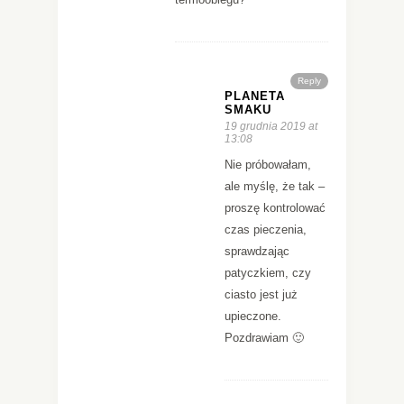
Reply
PLANETA
SMAKU
19 grudnia 2019 at
13:08
Nie próbowałam,
ale myślę, że tak –
proszę kontrolować
czas pieczenia,
sprawdzając
patyczkiem, czy
ciasto jest już
upieczone.
Pozdrawiam 🙂