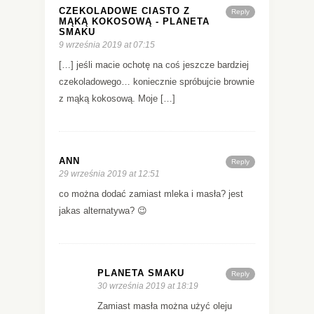
CZEKOLADOWE CIASTO Z
Reply
MĄKĄ KOKOSOWĄ - PLANETA
SMAKU
9 września 2019 at 07:15
[…] jeśli macie ochotę na coś jeszcze bardziej
czekoladowego… koniecznie spróbujcie brownie
z mąką kokosową. Moje […]
ANN
Reply
29 września 2019 at 12:51
co można dodać zamiast mleka i masła? jest
jakas alternatywa? 😉
PLANETA SMAKU
Reply
30 września 2019 at 18:19
Zamiast masła można użyć oleju