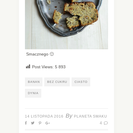
Smacznego 🙂
Post Views:
5 893
BANAN
BEZ CUKRU
CIASTO
DYNIA
By
14 LISTOPADA 2016
PLANETA SMAKU
4