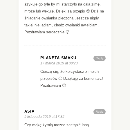
szykuje go tyle by mi starczyło na całą zimę,
mrożę lub wekuję. Dzięki za przepis 🙂 Dziś na
śniadanie owsianka pieczona ,jeszcze nigdy
takiej nie jadłam, chodz owsianki uwielbiam,
Pozdrawiam serdecznie 🙂
PLANETA SMAKU
Reply
17 marca 2019 at 08:23
Cieszę się, że korzystasz z moich
przepisów 🙂 Dziękuję za komentarz!
Pozdrawiam 🙂
ASIA
Reply
9 listopada 2019 at 17:35
Czy mąkę żytnią można zastąpić inną