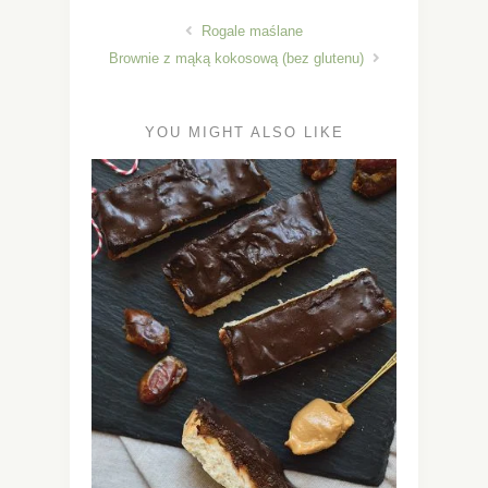
Rogale maślane
Brownie z mąką kokosową (bez glutenu)
YOU MIGHT ALSO LIKE