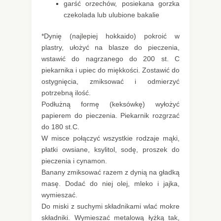
garść orzechów, posiekana gorzka
czekolada lub ulubione bakalie
*Dynię (najlepiej hokkaido) pokroić w
plastry, ułożyć na blasze do pieczenia,
wstawić do nagrzanego do 200 st. C
piekarnika i upiec do miękkości. Zostawić do
ostygnięcia, zmiksować i odmierzyć
potrzebną ilość.
Podłużną formę (keksówkę) wyłożyć
papierem do pieczenia. Piekarnik rozgrzać
do 180 st.C.
W misce połączyć wszystkie rodzaje mąki,
płatki owsiane, ksylitol, sodę, proszek do
pieczenia i cynamon.
Banany zmiksować razem z dynią na gładką
masę. Dodać do niej olej, mleko i jajka,
wymieszać.
Do miski z suchymi składnikami wlać mokre
składniki. Wymieszać metalową łyżką tak,