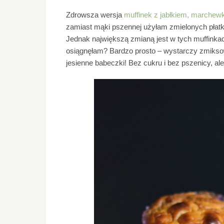
Zdrowsza wersja
muffinek z jabłkiem, marchew
zamiast mąki pszennej użyłam zmielonych płatków
Jednak największą zmianą jest w tych muffink
osiągnęłam? Bardzo prosto – wystarczy zmiksowa
jesienne babeczki! Bez cukru i bez pszenicy, ale