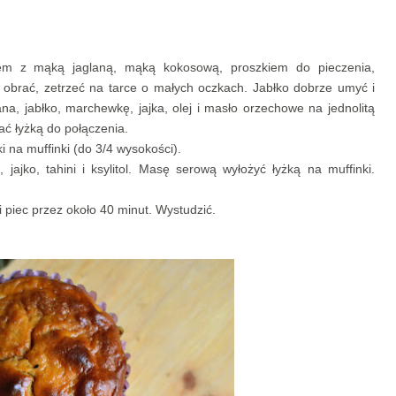
zem z mąką jaglaną, mąką kokosową, proszkiem do pieczenia,
brać, zetrzeć na tarce o małych oczkach. Jabłko dobrze umyć i
a, jabłko, marchewkę, jajka, olej i masło orzechowe na jednolitą
ać łyżką do połączenia.
 na muffinki (do 3/4 wysokości).
ajko, tahini i ksylitol. Masę serową wyłożyć łyżką na muffinki.
 piec przez około 40 minut. Wystudzić.