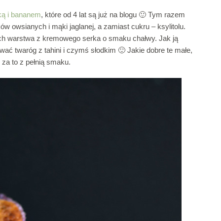
ką i bananem
, które od 4 lat są już na blogu 🙂 Tym razem
 owsianych i mąki jaglanej, a zamiast cukru – ksylitolu.
ach warstwa z kremowego serka o smaku chałwy. Jak ją
ć twaróg z tahini i czymś słodkim 🙂 Jakie dobre te małe,
 za to z pełnią smaku.