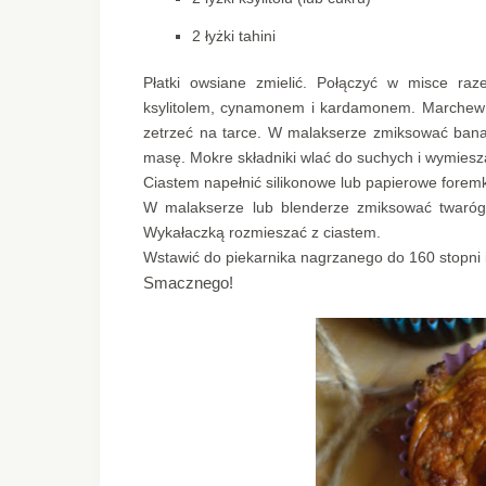
2 łyżki tahini
Płatki owsiane zmielić. Połączyć w misce ra
ksylitolem, cynamonem i kardamonem. Marchew o
zetrzeć na tarce. W malakserze zmiksować banan
masę. Mokre składniki wlać do suchych i wymiesz
Ciastem napełnić silikonowe lub papierowe foremki
W malakserze lub blenderze zmiksować twaróg, j
Wykałaczką rozmieszać z ciastem.
Wstawić do piekarnika nagrzanego do 160 stopni i
Smacznego!