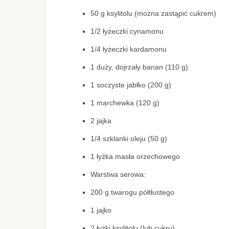
50 g ksylitolu (można zastąpić cukrem)
1/2 łyżeczki cynamonu
1/4 łyżeczki kardamonu
1 duży, dojrzały banan (110 g)
1 soczyste jabłko (200 g)
1 marchewka (120 g)
2 jajka
1/4 szklanki oleju (50 g)
1 łyżka masła orzechowego
Warstwa serowa:
200 g twarogu półtłustego
1 jajko
2 łyżki ksylitolu (lub cukru)