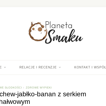
E
RELACJE I RECENZJE
KONTAKT I WSPÓ
WE SŁODKOŚCI
ZDROWE WYPIEKI
/
rchew-jabłko-banan z serkiem
hałwowym