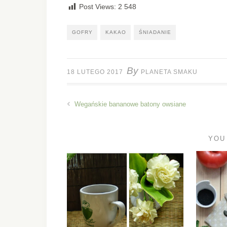
Post Views:
2 548
GOFRY
KAKAO
ŚNIADANIE
By
18 LUTEGO 2017
PLANETA SMAKU
Wegańskie bananowe batony owsiane
YOU