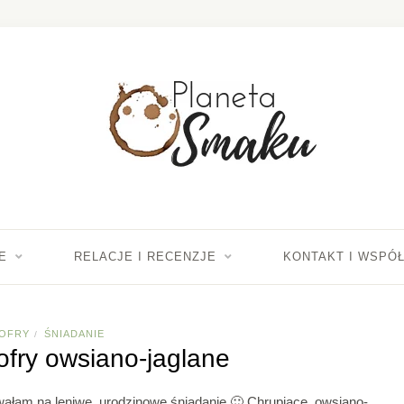
E
RELACJE I RECENZJE
KONTAKT I WSPÓ
OFRY
ŚNIADANIE
/
fry owsiano-jaglane
owałam na leniwe, urodzinowe śniadanie 🙂 Chrupiące, owsiano-