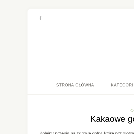
STRONA GŁÓWNA
KATEGORI
G
Kakaowe go
Kolejny przepis na zdrowe gofry, które przygot