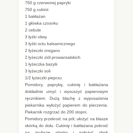
750 g czerwonej papryki
750 g cukinii
1 bakłażan
1 główka czosnku
2 cebule
3 łyżki oliwy
3 łyżki octu balsamicznego
2 łyżeczki oregano
2 łyżeczki ziół prowansalskich
1 łyżeczka bazylii
3 łyżeczki soli
1/2 łyżeczki pieprzu
Pomidory, paprykę, cukinię i bakłażana
dokładnie umyć i wysuszyć papierowym
ręcznikiem. Dużą blachę z wyposażenia
piekarnika wyłożyć papierem do pieczenia.
Piekarnik rozgrzać do 200 stopni.
Pomidory przekroić na pół, ułożyć na blasze
skórką do dołu. Cukinię i bakłażana pokroić
na grubsze plastry i położyć obok