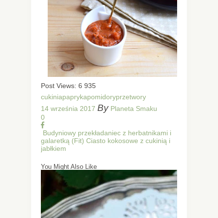
Post Views:
6 935
cukinia
papryka
pomidory
przetwory
By
14 września 2017
Planeta Smaku
0
Budyniowy przekładaniec z herbatnikami i
galaretką
(Fit) Ciasto kokosowe z cukinią i
jabłkiem
You Might Also Like