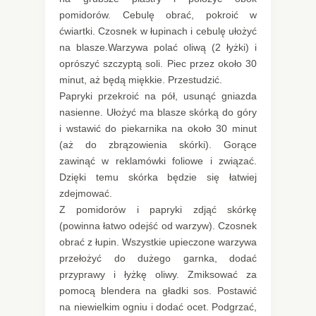
pomidorów. Cebulę obrać, pokroić w
ćwiartki. Czosnek w łupinach i cebulę ułożyć
na blasze.Warzywa polać oliwą (2 łyżki) i
oprószyć szczyptą soli. Piec przez około 30
minut, aż będą miękkie. Przestudzić.
Papryki przekroić na pół, usunąć gniazda
nasienne. Ułożyć ma blasze skórką do góry
i wstawić do piekarnika na około 30 minut
(aż do zbrązowienia skórki). Gorące
zawinąć w reklamówki foliowe i związać.
Dzięki temu skórka będzie się łatwiej
zdejmować.
Z pomidorów i papryki zdjąć skórkę
(powinna łatwo odejść od warzyw). Czosnek
obrać z łupin. Wszystkie upieczone warzywa
przełożyć do dużego garnka, dodać
przyprawy i łyżkę oliwy. Zmiksować za
pomocą blendera na gładki sos. Postawić
na niewielkim ogniu i dodać ocet. Podgrzać,