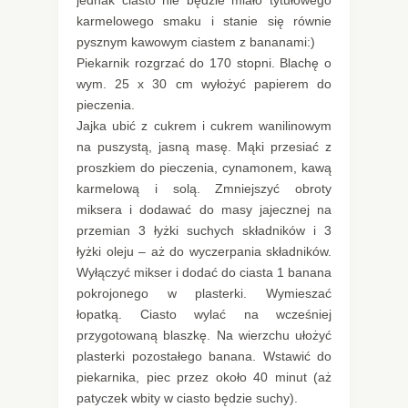
jednak ciasto nie będzie miało tytułowego
karmelowego smaku i stanie się równie
pysznym kawowym ciastem z bananami:)
Piekarnik rozgrzać do 170 stopni. Blachę o
wym. 25 x 30 cm wyłożyć papierem do
pieczenia.
Jajka ubić z cukrem i cukrem wanilinowym
na puszystą, jasną masę. Mąki przesiać z
proszkiem do pieczenia, cynamonem, kawą
karmelową i solą. Zmniejszyć obroty
miksera i dodawać do masy jajecznej na
przemian 3 łyżki suchych składników i 3
łyżki oleju – aż do wyczerpania składników.
Wyłączyć mikser i dodać do ciasta 1 banana
pokrojonego w plasterki. Wymieszać
łopatką. Ciasto wylać na wcześniej
przygotowaną blaszkę. Na wierzchu ułożyć
plasterki pozostałego banana. Wstawić do
piekarnika, piec przez około 40 minut (aż
patyczek wbity w ciasto będzie suchy).