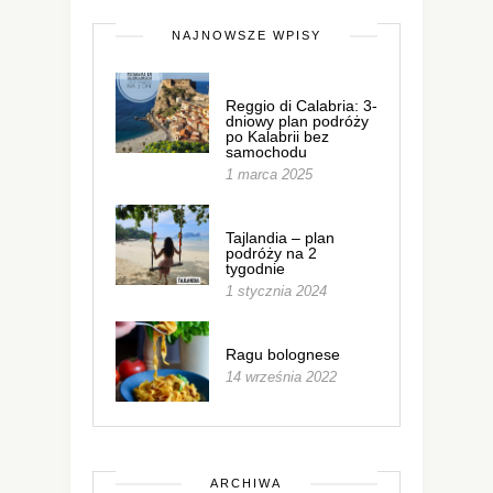
NAJNOWSZE WPISY
Reggio di Calabria: 3-
dniowy plan podróży
po Kalabrii bez
samochodu
1 marca 2025
Tajlandia – plan
podróży na 2
tygodnie
1 stycznia 2024
Ragu bolognese
14 września 2022
ARCHIWA