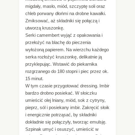
migdały, masło, miód, szczyptę soli oraz
chleb porwany dłońmi na drobne kawałki.
Zmiksować, aż składniki się połączą i
utworzą kruszonkę.
Serki camembert wyjąć z opakowania i
przełożyć na blachę do pieczenia
wyłożoną papierem. Na wierzchu każdego
serka rozłożyć kruszonkę, delikatnie ją
przyklepując. Wstawić do piekarnika
rozgrzanego do 180 stopni i piec przez ok.
15 minut.
W tym czasie przygotować dressing. Imbir
bardzo drobno posiekać. W słoiczku
umieścić olej lniany, miód, sok z cytryny,
pieprz, sól i posiekany imbir. Zakręcić słoik
i energicznie potrząsać, by składniki
dokładnie się połączyły, tworząc emulsję.
Szpinak umyć i osuszyć, umieścić w