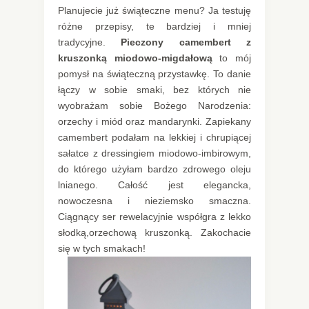
Planujecie już świąteczne menu? Ja testuję
różne przepisy, te bardziej i mniej
tradycyjne.
Pieczony camembert z
kruszonką miodowo-migdałową
to mój
pomysł na świąteczną przystawkę. To danie
łączy w sobie smaki, bez których nie
wyobrażam sobie Bożego Narodzenia:
orzechy i miód oraz mandarynki. Zapiekany
camembert podałam na lekkiej i chrupiącej
sałatce z dressingiem miodowo-imbirowym,
do którego użyłam bardzo zdrowego oleju
lnianego. Całość jest elegancka,
nowoczesna i nieziemsko smaczna.
Ciągnący ser rewelacyjnie współgra z lekko
słodką,orzechową kruszonką. Zakochacie
się w tych smakach!