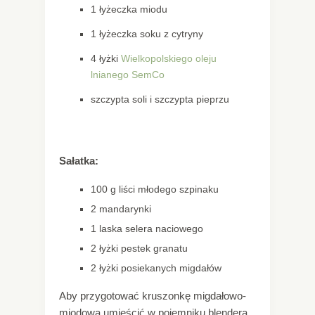
1 łyżeczka miodu
1 łyżeczka soku z cytryny
4 łyżki
Wielkopolskiego oleju
lnianego SemCo
szczypta soli i szczypta pieprzu
Sałatka:
100 g liści młodego szpinaku
2 mandarynki
1 laska selera naciowego
2 łyżki pestek granatu
2 łyżki posiekanych migdałów
Aby przygotować kruszonkę migdałowo-
miodową umieścić w pojemniku blendera