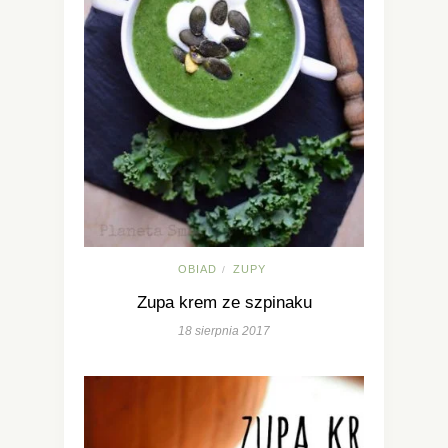
OBIAD
ZUPY
/
Zupa krem ze szpinaku
18 sierpnia 2017