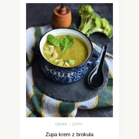
OBIAD
ZUPY
/
Zupa krem z brokuła