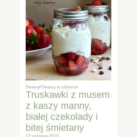
Desery
/
Desery w szklance
Truskawki z musem
z kaszy manny,
białej czekolady i
bitej śmietany
12 czerwca 2015