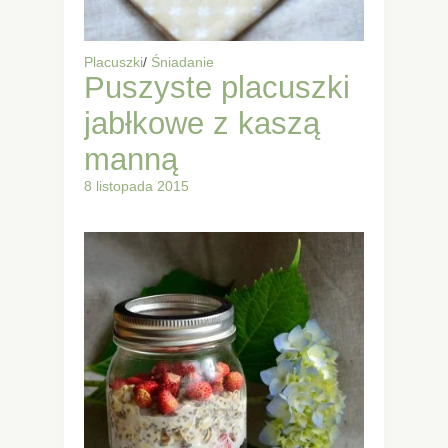
Placuszki
/
Śniadanie
Puszyste placuszki
jabłkowe z kaszą
manną
8 listopada 2015