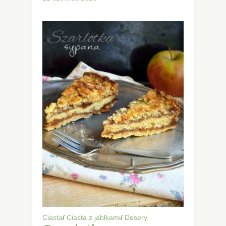
Ciasta
/
Ciasta z jabłkami
/
Desery