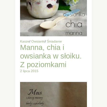
Kasze
/
Owsianki
/
Śniadanie
Manna, chia i
owsianka w słoiku.
Z poziomkami
2 lipca 2015