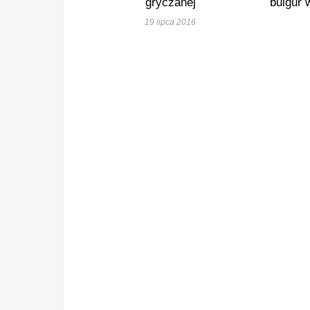
gryczanej
bulgur 
19 lipca 2016