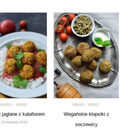
KASZA
OBIAD
OBIAD
WEGE
/
/
i jaglane z kalafiorem
Wegańskie klopsiki z
19 sierpnia 2019
soczewicy