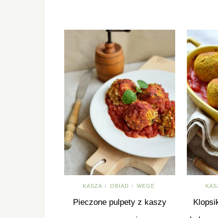
KASZA
OBIAD
WEGE
KAS
/
/
Pieczone pulpety z kaszy
Klopsi