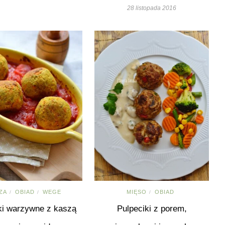
28 listopada 2016
ZA
OBIAD
WEGE
MIĘSO
OBIAD
/
/
/
ki warzywne z kaszą
Pulpeciki z porem,