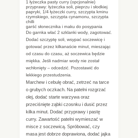
1 łyżeczka pasty curry (opcjonalnie)
przyprawy: łyżeczka soli, pieprzu i słodkiej
papryki, 1/4 łyżeczki curry, szczypta kminu
rzymskiego, szczypta cynamonu, szczypta
chilli
garść słonecznika i maku do posypania
Do garnka wlać 2 szklanki wody, zagotować.
Dodać szczyptę soli, wsypać soczewicę i
gotować przez kilkanaście minut, mieszając
od czasu do czasu, aż soczewica będzie
miękka. Jeśli nadmiar wody nie został
wchłonięty – odcedzić. Pozostawić do
lekkiego przestudzenia.
Marchew i cebulę obrać, zetrzeć na tarce
o grubych oczkach. Na patelni rozgrzać
olej, dodać starte warzywa oraz
przeciśnięte ząbki czosnku i dusić przez
kilka minut. Dodać przyprawy i pastę
curry. Zawartość patelni wymieszać w
misce z soczewicą. Spróbować, czy
masa jest dobrze doprawiona, dodać jajka