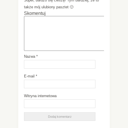
Super, bardzo się cieszę! Tym bardziej, że to
także mój ulubiony pasztet 🙂
Skomentuj
Nazwa
*
E-mail
*
Witryna internetowa