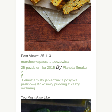
Post Views:
25 113
marchewka
passztet
soczewica
By
25 października 2015
Planeta Smaku
2
Pełnoziarnisty jabłecznik z posypką
pralinową
Kokosowy pudding z kaszy
owsianej
You Might Also Like