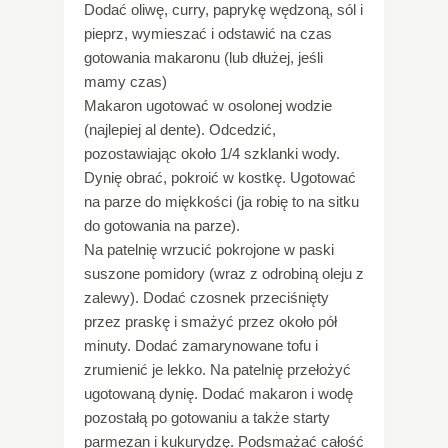
Dodać oliwę, curry, paprykę wędzoną, sól i
pieprz, wymieszać i odstawić na czas
gotowania makaronu (lub dłużej, jeśli
mamy czas)
Makaron ugotować w osolonej wodzie
(najlepiej al dente). Odcedzić,
pozostawiając około 1/4 szklanki wody.
Dynię obrać, pokroić w kostkę. Ugotować
na parze do miękkości (ja robię to na sitku
do gotowania na parze).
Na patelnię wrzucić pokrojone w paski
suszone pomidory (wraz z odrobiną oleju z
zalewy). Dodać czosnek przeciśnięty
przez praskę i smażyć przez około pół
minuty. Dodać zamarynowane tofu i
zrumienić je lekko. Na patelnię przełożyć
ugotowaną dynię. Dodać makaron i wodę
pozostałą po gotowaniu a także starty
parmezan i kukurydzę. Podsmażać całość