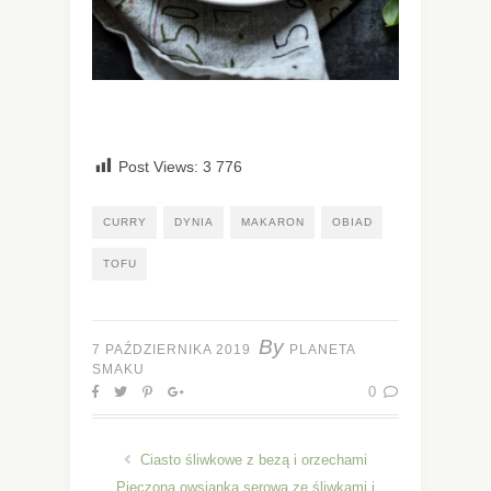
Post Views:
3 776
CURRY
DYNIA
MAKARON
OBIAD
TOFU
By
7 PAŹDZIERNIKA 2019
PLANETA
SMAKU
0
Ciasto śliwkowe z bezą i orzechami
Pieczona owsianka serowa ze śliwkami i