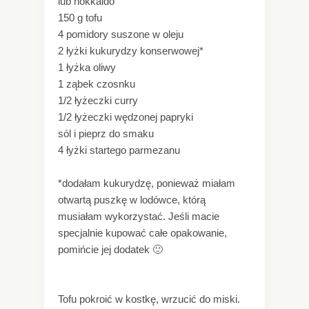
lub hokkaido
150 g tofu
4 pomidory suszone w oleju
2 łyżki kukurydzy konserwowej*
1 łyżka oliwy
1 ząbek czosnku
1/2 łyżeczki curry
1/2 łyżeczki wędzonej papryki
sól i pieprz do smaku
4 łyżki startego parmezanu
*dodałam kukurydzę, ponieważ miałam
otwartą puszkę w lodówce, którą
musiałam wykorzystać. Jeśli macie
specjalnie kupować całe opakowanie,
pomińcie jej dodatek 🙂
Tofu pokroić w kostkę, wrzucić do miski.