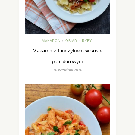
MAKARON
OBIAD
RYBY
/
/
Makaron z tuńczykiem w sosie
pomidorowym
18 września 2018