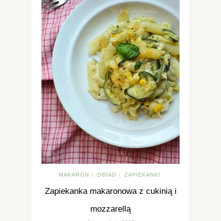
MAKARON
OBIAD
ZAPIEKANKI
/
/
Zapiekanka makaronowa z cukinią i
mozzarellą