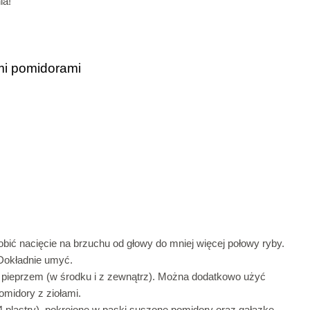
ia!
mi pomidorami
ić nacięcie na brzuchu od głowy do mniej więcej połowy ryby.
 Dokładnie umyć.
 pieprzem (w środku i z zewnątrz). Można dodatkowo użyć
omidory z ziołami.
4 plastry), pokrojone w paski suszone pomidory oraz gałązkę