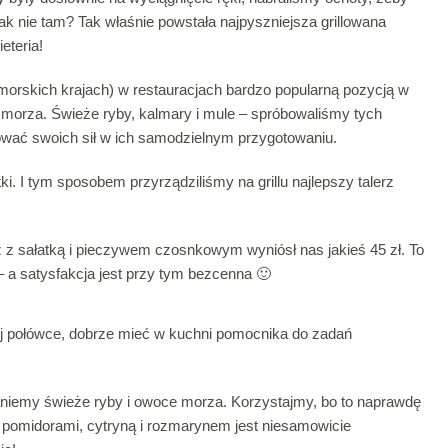
k nie tam? Tak właśnie powstała najpyszniejsza grillowana
eteria!
morskich krajach) w restauracjach bardzo popularną pozycją w
 morza. Świeże ryby, kalmary i mule – spróbowaliśmy tych
bować swoich sił w ich samodzielnym przygotowaniu.
i. I tym sposobem przyrządziliśmy na grillu najlepszy talerz
 z sałatką i pieczywem czosnkowym wyniósł nas jakieś 45 zł. To
– a satysfakcja jest przy tym bezcenna 🙂
iej połówce, dobrze mieć w kuchni pomocnika do zadań
taniemy świeże ryby i owoce morza. Korzystajmy, bo to naprawdę
 pomidorami, cytryną i rozmarynem jest niesamowicie