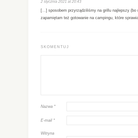
2 stycznia 2021 at 20:43
[…] sposobem przyrządziliśmy na grillu najlepszy (bo
zapamiętam też gotowanie na campingu, które sprawi
SKOMENTUJ
Nazwa
*
E-mail
*
Witryna