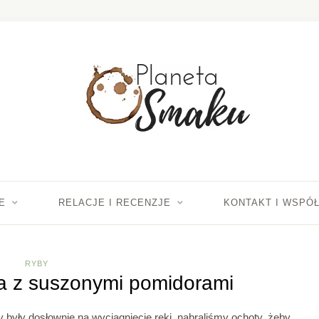
E
RELACJE I RECENZJE
KONTAKT I WSPÓ
RYBY
a z suszonymi pomidorami
 były dosłownie na wyciągnięcie ręki, nabraliśmy ochoty, żeby