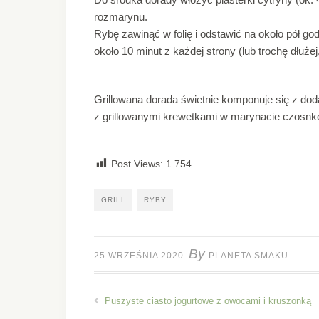
rozmarynu.
Rybę zawinąć w folię i odstawić na około pół go
około 10 minut z każdej strony (lub trochę dłużej,
Grillowana dorada świetnie komponuje się z do
z grillowanymi krewetkami w marynacie czosnko
Post Views:
1 754
GRILL
RYBY
By
25 WRZEŚNIA 2020
PLANETA SMAKU
Puszyste ciasto jogurtowe z owocami i kruszonką