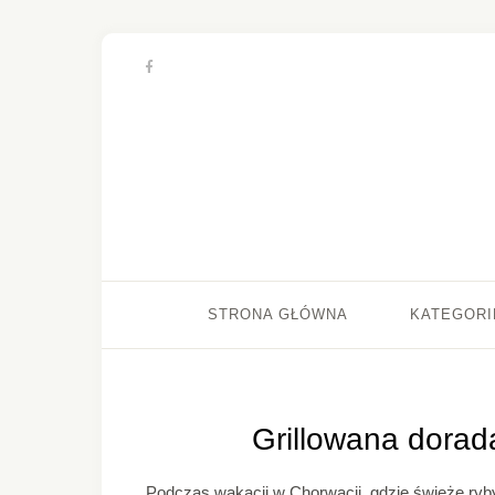
STRONA GŁÓWNA
KATEGORI
Grillowana dorad
Podczas wakacji w Chorwacji, gdzie świeże ryby