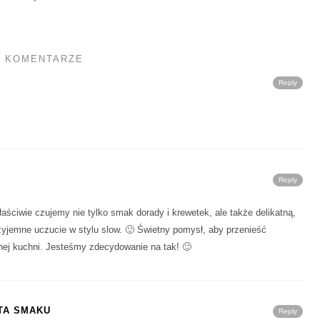
3 KOMENTARZE
Reply
Reply
ściwie czujemy nie tylko smak dorady i krewetek, ale także delikatną,
zyjemne uczucie w stylu slow. 🙂 Świetny pomysł, aby przenieść
jnej kuchni. Jesteśmy zdecydowanie na tak! 🙂
ETA SMAKU
Reply