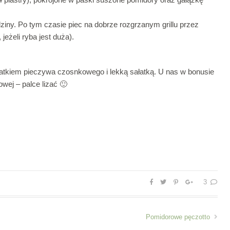
dziny. Po tym czasie piec na dobrze rozgrzanym grillu przez
 jeżeli ryba jest duża).
datkiem pieczywa czosnkowego i lekką sałatką. U nas w bonusie
wej – palce lizać 🙂
3
Pomidorowe pęczotto