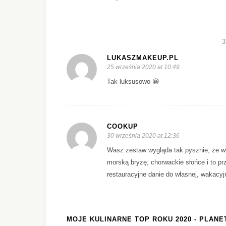
LUKASZMAKEUP.PL
25 września 2020 at 10:49
Tak luksusowo 😀
COOKUP
30 września 2020 at 12:36
Wasz zestaw wygląda tak pysznie, że wła
morską bryzę, chorwackie słońce i to pr
restauracyjne danie do własnej, wakacy
MOJE KULINARNE TOP ROKU 2020 - PLAN