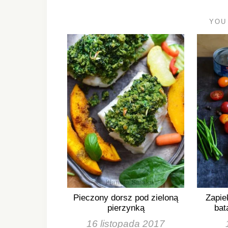
YOU
Pieczony dorsz pod zieloną
Zapie
pierzynką
bat
16 listopada 2017