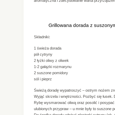
aromatyczna i zdecydowanie warta przyrządzen
Grillowana dorada z suszony
Składniki:
1 świeża dorada
pół cytryny
2 łyżki oliwy z oliwek
1-2 gałązki rozmarynu
2 suszone pomidory
sól i pieprz
Świeżą doradę wypatroszyć – ostrym nożem zrob
Wyjąć skrzela i wnętrzności. Pozbyć się łusek.
Rybę wysmarować oliwą oraz posolić i posypać
ulubionych przypraw – u mnie były to suszone p
Do środka dorady włożyć plasterki cytryny (ok. 