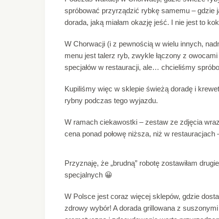
spróbować przyrządzić rybkę samemu – gdzie ja
dorada, jaką miałam okazję jeść. I nie jest to koki
W Chorwacji (i z pewnością w wielu innych, nad
menu jest talerz ryb, zwykle łączony z owocami
specjałów w restauracji, ale… chcieliśmy spró
Kupiliśmy więc w sklepie świeżą doradę i krewetk
rybny podczas tego wyjazdu.
W ramach ciekawostki – zestaw ze zdjęcia wraz
cena ponad połowę niższa, niż w restauracjach 
Przyznaję, że „brudną” robotę zostawiłam drug
specjalnych 😀
W Polsce jest coraz więcej sklepów, gdzie dos
zdrowy wybór! A dorada grillowana z suszonymi