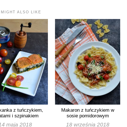
 MIGHT ALSO LIKE
kanka z tuńczykiem,
Makaron z tuńczykiem w
atami i szpinakiem
sosie pomidorowym
14 maja 2018
18 września 2018