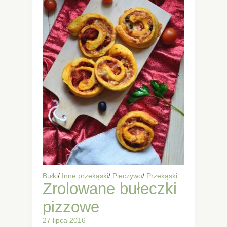
Bułki
/
Inne przekąski
/
Pieczywo
/
Przekąski
Zrolowane bułeczki
pizzowe
27 lipca 2016