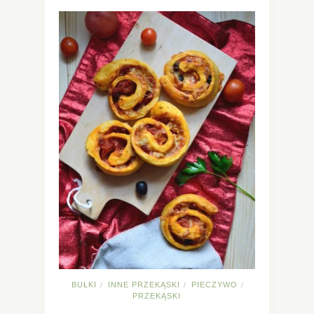
BUŁKI
INNE PRZEKĄSKI
PIECZYWO
/
/
/
PRZEKĄSKI