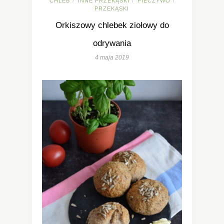
CHLEB
INNE PRZEKĄSKI
PIECZYWO
/
/
/
PRZEKĄSKI
Orkiszowy chlebek ziołowy do
odrywania
4 maja 2019