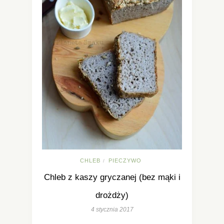
CHLEB
PIECZYWO
/
Chleb z kaszy gryczanej (bez mąki i
drożdży)
4 stycznia 2017