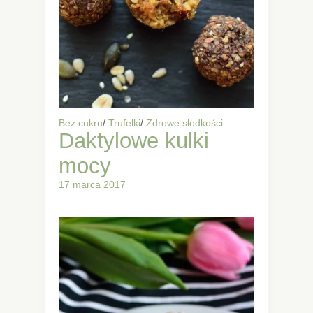
Bez cukru
/
Trufelki
/
Zdrowe słodkości
Daktylowe kulki
mocy
17 marca 2017