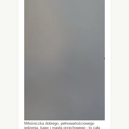
Miłośniczka dobrego, pełnowartościowego
jedzenia, kawy i masła orzechowego - to cała