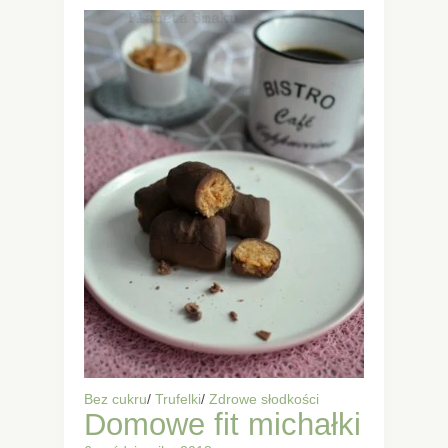
Bez cukru
/
Trufelki
/
Zdrowe słodkości
Domowe fit michałki